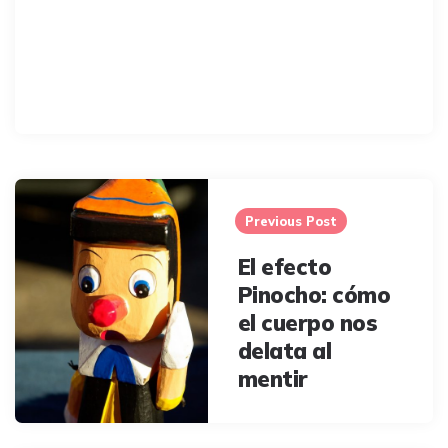
Post
navigation
Previous Post
El efecto
Pinocho: cómo
el cuerpo nos
delata al
mentir