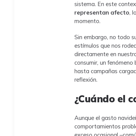
sistema. En este conte
representan afecto
, 
momento.
Sin embargo, no todo s
estímulos que nos rodean
directamente en nuestro
consumir, un fenómeno b
hasta campañas cargad
reflexión.
¿Cuándo el c
Aunque el gasto navideñ
comportamientos probl
exceso ocasional –común