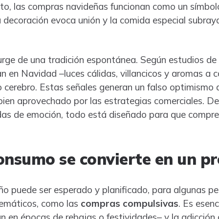
xto, las compras navideñas funcionan como un símbol
la decoración evoca unión y la comida especial subray
urge de una tradición espontánea. Según estudios de
 en Navidad –luces cálidas, villancicos y aromas a ca
 cerebro. Estas señales generan un falso optimismo
ien aprovechado por las estrategias comerciales. Desd
as de emoción, todo está diseñado para que compr
onsumo se convierte en un p
o puede ser esperado y planificado, para algunas pe
emáticos, como las
compras compulsivas
. Es esenc
 en épocas de rebajas o festividades– y la adicción 