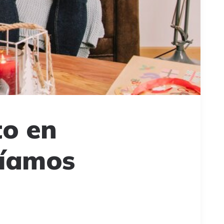
to en
ríamos