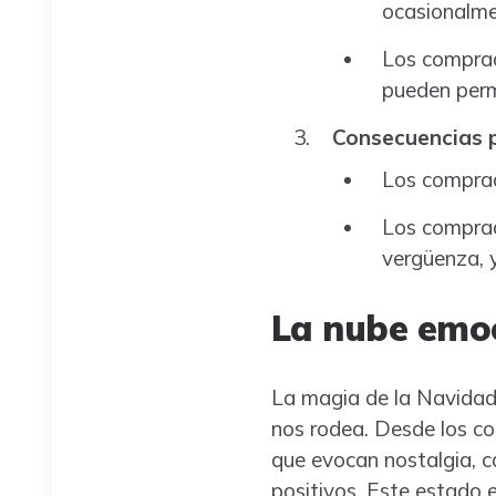
ocasionalme
Los comprad
pueden permi
Consecuencias 
Los comprado
Los comprad
vergüenza, y
La nube emoc
La magia de la Navidad n
nos rodea. Desde los col
que evocan nostalgia, c
positivos. Este estado 