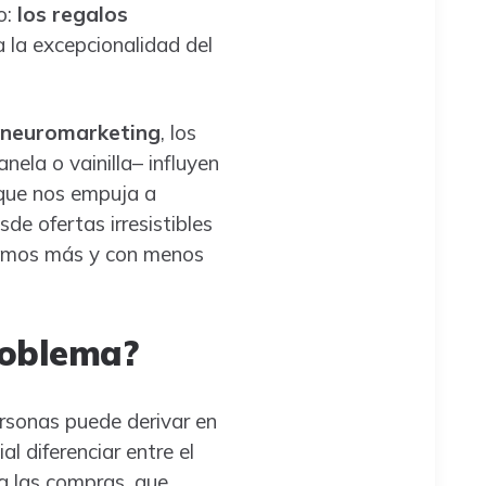
o:
los regalos
a la excepcionalidad del
neuromarketing
, los
nela o vainilla– influyen
 que nos empuja a
e ofertas irresistibles
emos más y con menos
roblema?
rsonas puede derivar en
ial diferenciar entre el
a las compras, que