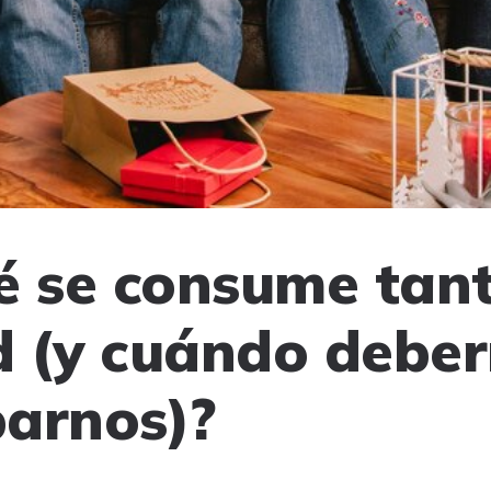
é se consume tan
 (y cuándo debe
arnos)?