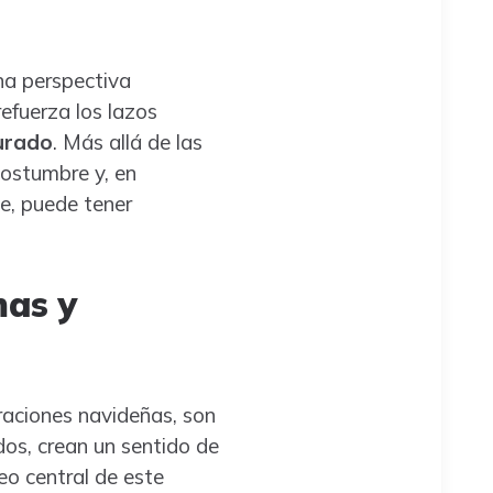
na perspectiva
refuerza los lazos
urado
. Más allá de las
ostumbre y, en
e, puede tener
mas y
braciones navideñas, son
dos, crean un sentido de
eo central de este