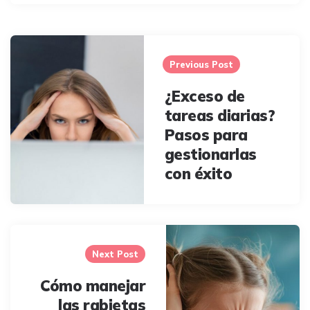
Post
navigation
Previous Post
¿Exceso de
tareas diarias?
Pasos para
gestionarlas
con éxito
Next Post
Cómo manejar
las rabietas