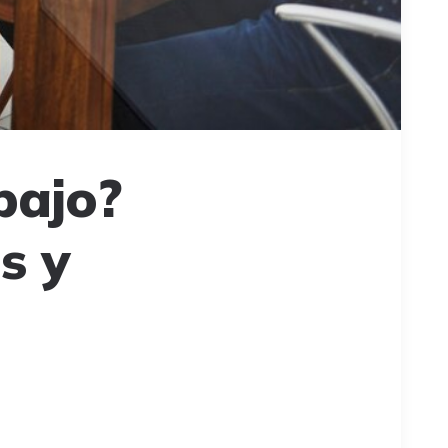
bajo?
s y