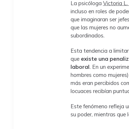
La psicóloga
Victoria L.
incluso en roles de pod
que imaginaran ser jefe
que las mujeres no aume
subordinados.
Esta tendencia a limitar
que
existe una penali
laboral
. En un experime
hombres como mujeres),
más eran percibidos co
locuaces recibían puntu
Este fenómeno refleja 
su poder, mientras que 