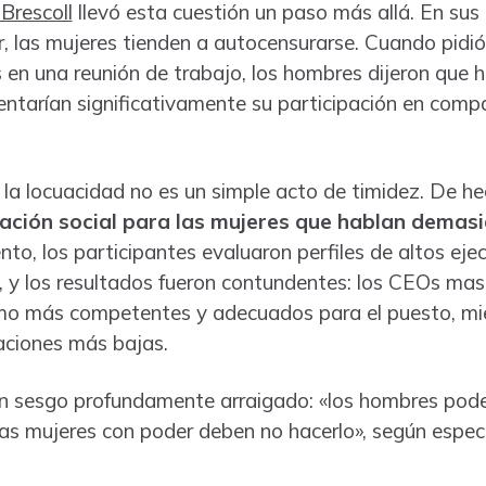
 Brescoll
llevó esta cuestión un paso más allá. En sus
er, las mujeres tienden a autocensurarse. Cuando pidi
s en una reunión de trabajo, los hombres dijeron que 
ntarían significativamente su participación en compa
 la locuacidad no es un simple acto de timidez. De he
zación social para las mujeres que hablan demas
nto, los participantes evaluaron perfiles de altos ejec
 y los resultados fueron contundentes: los CEOs mas
mo más competentes y adecuados para el puesto, mie
aciones más bajas.
un sesgo profundamente arraigado: «los hombres po
las mujeres con poder deben no hacerlo», según especu