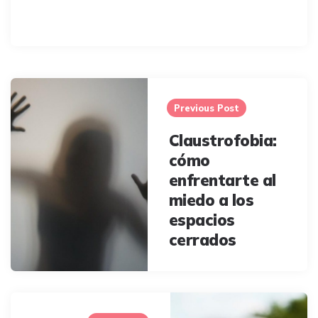
Post
navigation
Previous Post
Claustrofobia:
cómo
enfrentarte al
miedo a los
espacios
cerrados