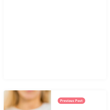
Post
navigation
Previous Post