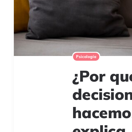
Psicología
¿Por qu
decisio
hacemos
explica