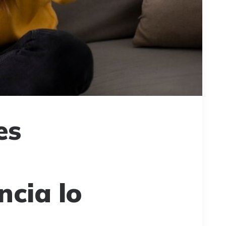
es
cia lo